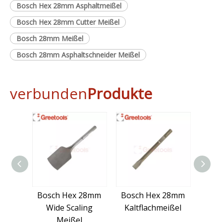
Bosch Hex 28mm Asphaltmeißel
Bosch Hex 28mm Cutter Meißel
Bosch 28mm Meißel
Bosch 28mm Asphaltschneider Meißel
verbunden
Produkte
Bosch Hex 28mm
Bosch Hex 28mm
Bos
Wide Scaling
Kaltflachmeißel
Bull
Meißel