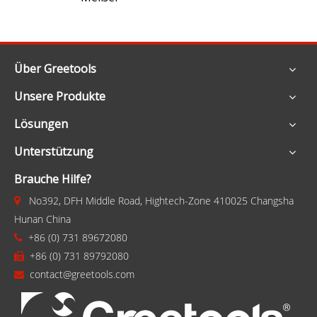
Über Greetools
Unsere Produkte
Lösungen
Unterstützung
Brauche Hilfe?
No392, DFH Middle Road, Hightech-Zone 410025 Changsha

Hunan China
+86 (0) 731 89672080

+86 (0) 731 89792080

contact@greetools.com
