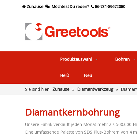
Zuhause
Möchtest Du reden?
86-731-89672080



Produktauswahl
Bohren
Heiß
Neu
Sie sind hier:
Zuhause
»
Diamantwerkzeug
»
Diamant
Diamantkernbohrung
Unsere Fabrik verkauft jeden Monat mehr als 500.000 Ha
Eine umfassende Palette von SDS Plus-Bohrern von 4 mm