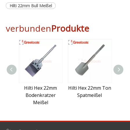
Hilti 22mm Bull Meißel
verbunden
Produkte
Hilti Hex 22mm
Hilti Hex 22mm Ton
Hil
Bodenkratzer
Spatmeißel
Wi
Meißel