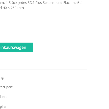
m, 1 Stück jedes SDS Plus Spitzen- und Flachmeißel
el 40 × 250 mm.
Einkaufswagen
ing
ect part
ducts
lier