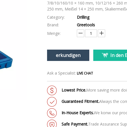
7/8/10/160/10 × 160 mm, 10/12/16 × 260 m
250 mm, Meißel 14 × 250 mm, Skaliermeiß
Category:
Drilling
Brand:
Greetools
Menge:
erkundigen
In den 
Ask a Specialist:
LIVE CHAT
Lowest Price.
More saving more do
Guaranteed Fitment.
Always the corr
In-House Experts.
We konw our pro
Safe Payment.
Trade Assurance Supp