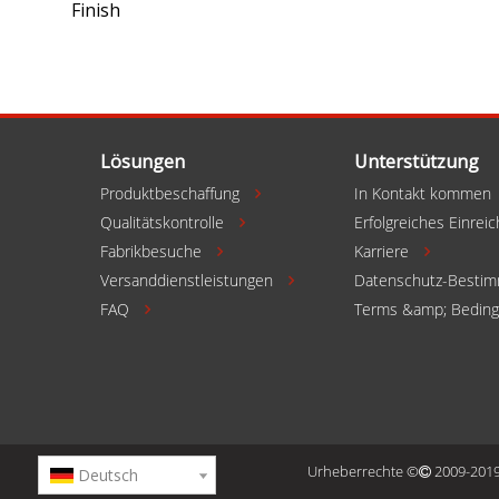
Lösungen
Unterstützung
Produktbeschaffung
In Kontakt kommen

Qualitätskontrolle
Erfolgreiches Einrei

Fabrikbesuche
Karriere



Versanddienstleistungen
Datenschutz-Besti

FAQ
Terms &amp; Bedin

Urheberrechte ©
2009-2019 
Deutsch
