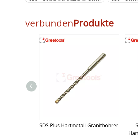
verbunden
Produkte
metall-Granitbohrer
SDS Plus Wolframkarbid-
Hammerbohrer mit schwarzem