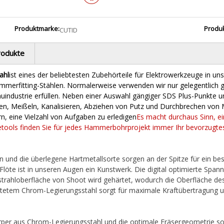
Produktmarke:
Produ
CUTID
rodukte
ahl
ist eines der beliebtesten Zubehörteile für Elektrowerkzeuge in 
merfitting-Stählen. Normalerweise verwenden wir nur gelegentlich
industrie erfüllen. Neben einer Auswahl gängiger SDS Plus-Punkte und
, Meißeln, Kanalisieren, Abziehen von Putz und Durchbrechen von M
 eine Vielzahl von Aufgaben zu erledigen
Es macht durchaus Sinn, e
etools finden Sie für jedes Hammerbohrprojekt immer Ihr bevorzugt
gn und die überlegene Hartmetallsorte sorgen an der Spitze für ein b
Flöte ist in unseren Augen ein Kunstwerk. Die digital optimierte Spann
dstrahloberfläche von Shoot wird gehärtet, wodurch die Oberfläche d
tetem Chrom-Legierungsstahl sorgt für maximale Kraftübertragung u
rper aus Chrom-Legierungsstahl und die optimale Fräsergeometrie sor