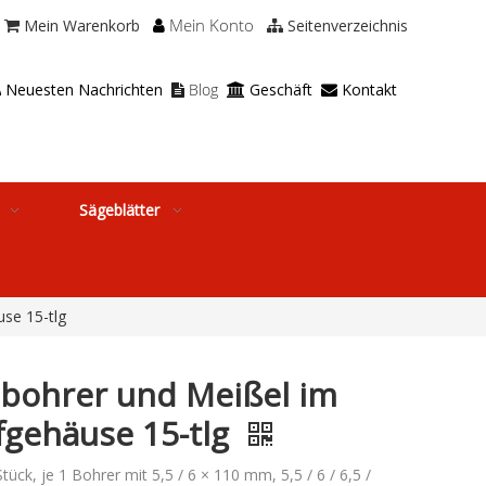
Mein Konto
Mein Warenkorb
Seitenverzeichnis



Neuesten Nachrichten
Blog
Geschäft
Kontakt




Sägeblätter
se 15-tlg
lbohrer und Meißel im
fgehäuse 15-tlg
ück, je 1 Bohrer mit 5,5 / 6 × 110 mm, 5,5 / 6 / 6,5 /