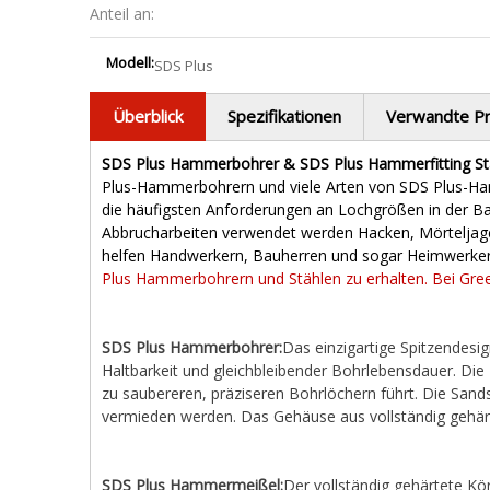
Anteil an:
Modell:
SDS Plus
Überblick
Spezifikationen
Verwandte P
SDS Plus Hammerbohrer & SDS Plus Hammerfitting St
Plus-Hammerbohrern und viele Arten von SDS Plus-Ham
die häufigsten Anforderungen an Lochgrößen in der Bau
Abbrucharbeiten verwendet werden Hacken, Mörteljagen
helfen Handwerkern, Bauherren und sogar Heimwerkern,
Plus Hammerbohrern und Stählen zu erhalten. Bei Gre
SDS Plus Hammerbohrer:
Das einzigartige Spitzendesi
Haltbarkeit und gleichbleibender Bohrlebensdauer. Die 
zu saubereren, präziseren Bohrlöchern führt. Die San
vermieden werden. Das Gehäuse aus vollständig gehär
SDS Plus Hammermeißel:
Der vollständig gehärtete Kö