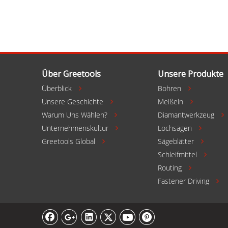
Finish
Über Greetools
Unsere Produkte
Überblick
Bohren


Unsere Geschichte
Meißeln


Warum Uns Wählen?
Diamantwerkzeug

Unternehmenskultur
Lochsägen


Greetools Global
Sägeblätter


Schleifmittel

Routing

Fastener Driving
