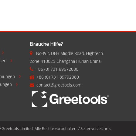
Brauche Hilfe?
No392, DFH Middle Road, Hightech-


chen
Zone 410025 Changsha Hunan China

+86 (0) 731 89672080

mmungen
+86 (0) 731 89792080


gungen
contact@greetools.com


Greetools Limited. Alle Rechte vorbehalten.
/
Seitenverzeichnis