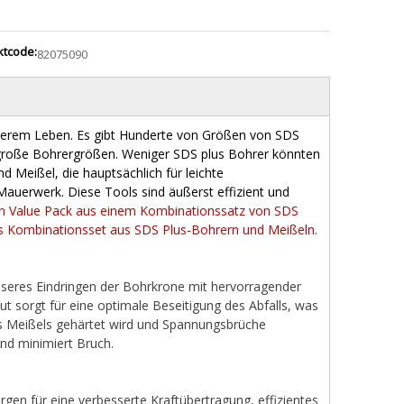
ktcode:
82075090
unserem Leben. Es gibt Hunderte von Größen von SDS
 große Bohrergrößen. Weniger SDS plus Bohrer könnten
 Meißel, die hauptsächlich für leichte
auerwerk. Diese Tools sind äußerst effizient und
in Value Pack aus einem Kombinationssatz von SDS
es Kombinationsset aus SDS Plus-Bohrern und Meißeln.
esseres Eindringen der Bohrkrone mit hervorragender
ut sorgt für eine optimale Beseitigung des Abfalls, was
es Meißels gehärtet wird und Spannungsbrüche
nd minimiert Bruch.
gen für eine verbesserte Kraftübertragung, effizientes