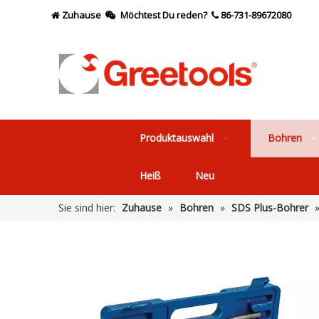
Zuhause
Möchtest Du reden?
86-731-89672080



Produktauswahl
Bohren
Heiß
Neu
Sie sind hier:
Zuhause
»
Bohren
»
SDS Plus-Bohrer