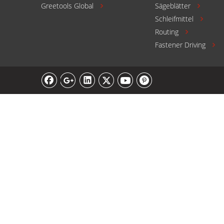
Greetools Global
Sägeblätter


Schleifmittel

Routing

Fastener Driving
