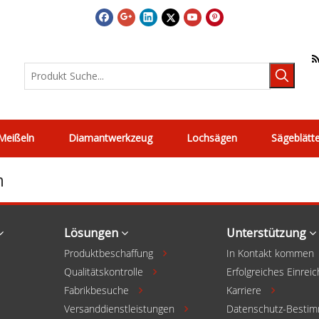
Meißeln
Diamantwerkzeug
Lochsägen
Sägeblätt
m
Lösungen
Unterstützung
Produktbeschaffung
In Kontakt kommen

Qualitätskontrolle
Erfolgreiches Einrei

Fabrikbesuche
Karriere



Versanddienstleistungen
Datenschutz-Besti
