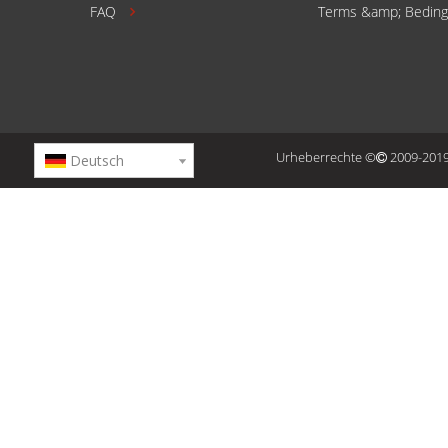
FAQ
Terms &amp; Bedin

Urheberrechte ©
2009-2019 
Deutsch
