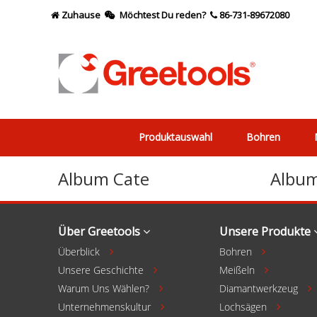
Zuhause
Möchtest Du reden?
86-731-89672080



Produktauswahl
Bohren
Album Cate
Albu
Über Greetools
Unsere Produkte
Überblick
Bohren


Unsere Geschichte
Meißeln


Warum Uns Wählen?
Diamantwerkzeug

Unternehmenskultur
Lochsägen

