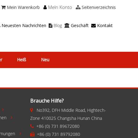
Mein Konto
Mein Warenkorb
Seitenverzeichnis



Neuesten Nachrichten
Blog
Geschäft
Kontakt




er
Heiß
Neu
Brauche Hilfe?
No392, DFH Middle Road, Hightech-


chen
Zone 410025 Changsha Hunan China

+86 (0) 731 89672080

mmungen
+86 (0) 731 89792080

