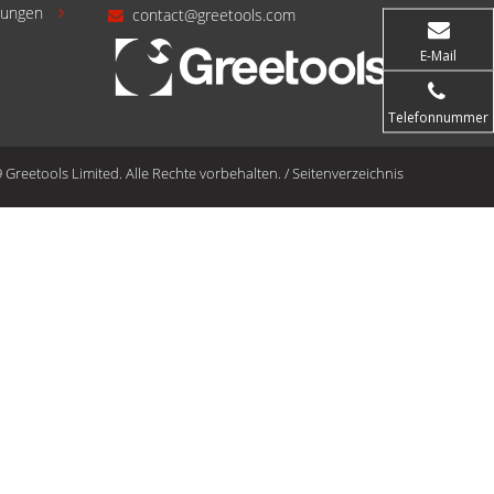
gungen
contact@greetools.com


E-Mail
Telefonnummer
Greetools Limited. Alle Rechte vorbehalten.
/
Seitenverzeichnis