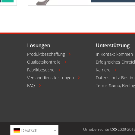
en
In den Einkaufswa
Lösungen
Unterstützung
Produktbeschaffung
In Kontakt kommen

Qualitätskontrolle
Erfolgreiches Einrei

Fabrikbesuche
Karriere



Versanddienstleistungen
Datenschutz-Besti

FAQ
Terms &amp; Bedin

Urheberrechte ©
2009-2019 
Deutsch
