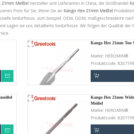
x 21mm Meißel
Hersteller und Lieferanten in China, die Großhandel
K
esseren Preis für Sie. Wenn Sie an
Kango Hex 21mm Meißel
Produkten
: spezielle bedürfnisse, zum beispiel: OEM, ODM, maßgeschneiderte nac
d sagen sie uns detaillierte bedürfnisse. Wir folgen der Qualität der
vice.
Kango Hex 21mm Ton S
Marke:
HEROMIN®
Produktcode:
820719
erkundigen
en
In den Einkaufswa
meißel
Kango Hex 21mm Wide 
Meißel
Marke:
HEROMIN®
Produktcode:
820719
erkundigen