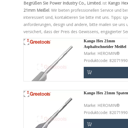
Begrüßen Sie Power Industry Co., Limited.
ist
Kango He
21mm Meißel
. Wir bieten professionellen Service und b
interessiert sind, kontaktieren Sie bitte mit uns. Tipps
anforderungen, design und andere, bitte mailen sie uns un
versichert, dass der Preis des Gewissens, engagierter Ser
Kango Hex 21mm
Asphaltschneider Meißel
Marke:
HEROMIN®
Produktcode:
82071990
In den Einkaufswag
Kango Hex 21mm Spaten
Marke:
HEROMIN®
Produktcode:
82071990