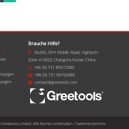
gen
Brauche Hilfe?
No392, DFH Middle Road, Hightech-


chen
Zone 410025 Changsha Hunan China

+86 (0) 731 89672080

mmungen
+86 (0) 731 89792080


gungen
contact@greetools.com


Greetools Limited. Alle Rechte vorbehalten.
/
Seitenverzeichnis