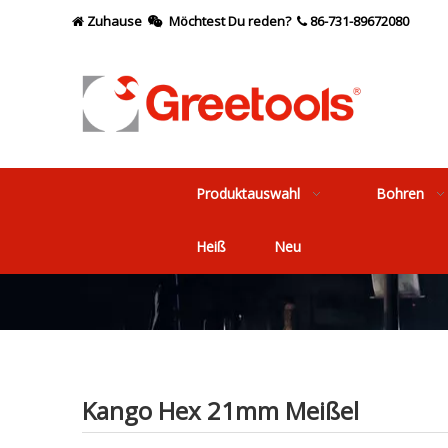
Zuhause
Möchtest Du reden?
86-731-89672080



Produktauswahl
Bohren
Heiß
Neu
Kango Hex 21mm Meißel