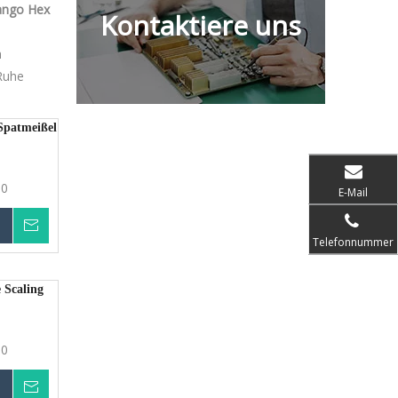
ango Hex
Kontaktiere uns
h
 Ruhe
patmeißel
90
E-Mail
erkundigen
Telefonnummer
gen
Scaling
90
erkundigen