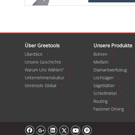
In den Einkaufswag
Über Greetools
Unsere Produkte
Überblick
Bohren


Unsere Geschichte
Meißeln


Warum Uns Wählen?
Diamantwerkzeug

Unternehmenskultur
Lochsägen


Greetools Global
Sägeblätter


Schleifmittel

Routing

Fastener Driving
