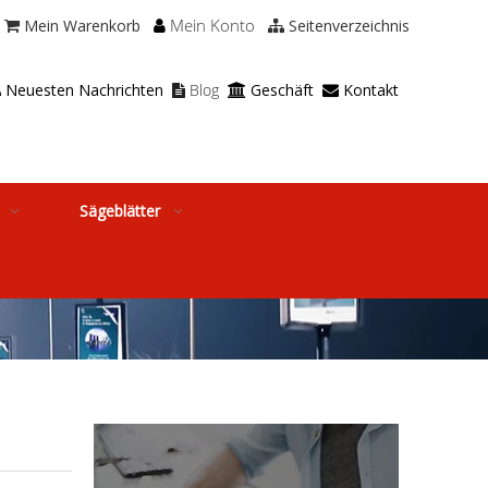
Mein Konto
Mein Warenkorb
Seitenverzeichnis



Neuesten Nachrichten
Blog
Geschäft
Kontakt




Sägeblätter