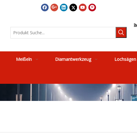
Meißeln
Diamantwerkzeug
Lochsägen