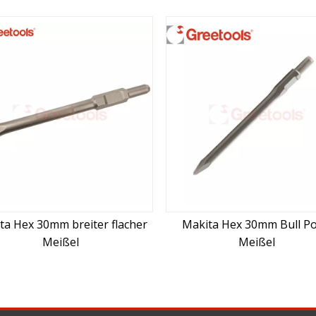
cher
Makita Hex 30mm Bull Point
Makita New S
Meißel