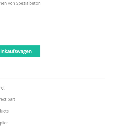
nen von Spezialbeton.
Einkaufswagen
ing
ect part
ducts
lier