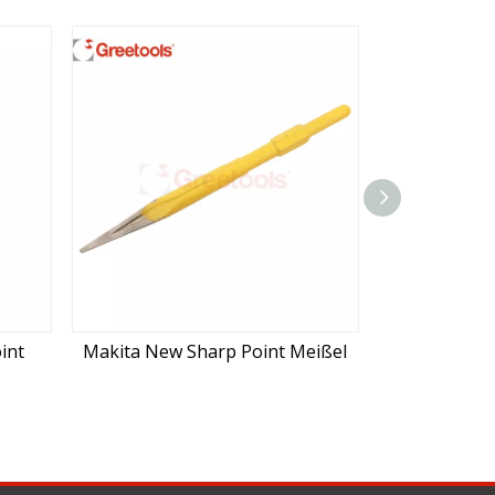
harp Point Meißel
Makita Selbstschärfender Bull-
Point-Meißel