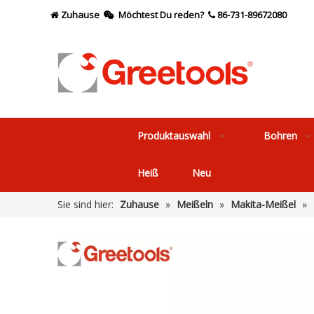
Zuhause
Möchtest Du reden?
86-731-89672080



Produktauswahl
Bohren
Heiß
Neu
Sie sind hier:
Zuhause
»
Meißeln
»
Makita-Meißel
»