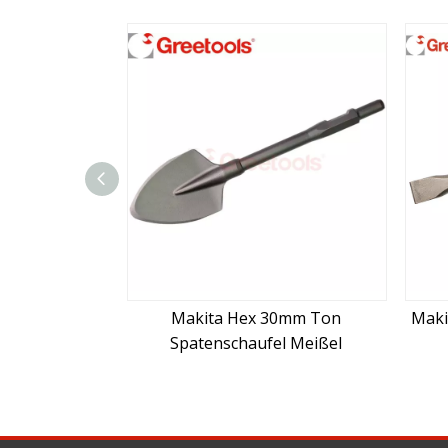
Makita Hex 30mm Ton
Makita Hex 30mm breiter fla
patenschaufel Meißel
Meißel