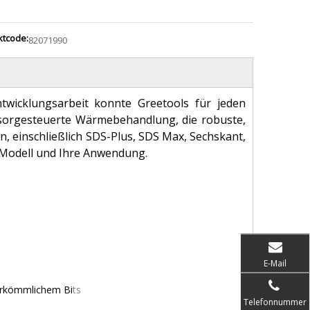
ktcode:
82071990
twicklungsarbeit konnte Greetools für jeden
ssorgesteuerte Wärmebehandlung, die robuste,
, einschließlich SDS-Plus, SDS Max, Sechskant,
hr Modell und Ihre Anwendung.
E-Mail
herkömmlichem Bi
ts
Telefonnummer