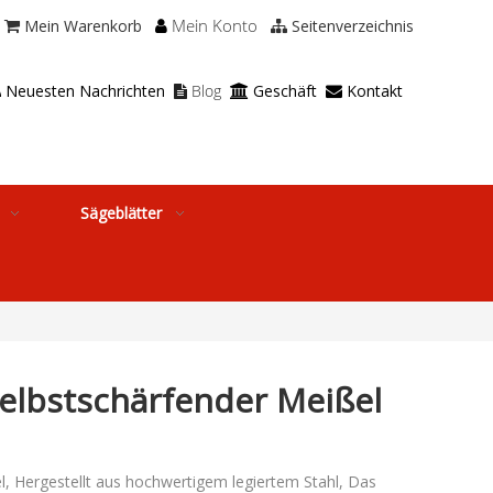
Mein Konto
Mein Warenkorb
Seitenverzeichnis



Neuesten Nachrichten
Blog
Geschäft
Kontakt




Sägeblätter
elbstschärfender Meißel
 Hergestellt aus hochwertigem legiertem Stahl, Das