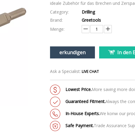
ideale Zubehör für das Brechen und Zerspa
Category:
Drilling
Brand:
Greetools
Menge:
erkundigen
In den 
Ask a Specialist:
LIVE CHAT
Lowest Price.
More saving more do
Guaranteed Fitment.
Always the corr
In-House Experts.
We konw our pro
Safe Payment.
Trade Assurance Supp