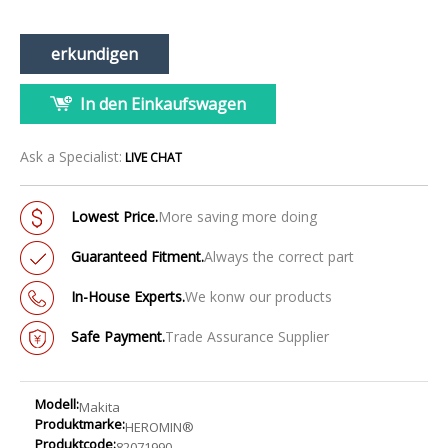
erkundigen
In den Einkaufswagen
Ask a Specialist:
LIVE CHAT
Lowest Price.
More saving more doing
Guaranteed Fitment.
Always the correct part
In-House Experts.
We konw our products
Safe Payment.
Trade Assurance Supplier
Modell:
Makita
Produktmarke:
HEROMIN®
Produktcode:
82071990