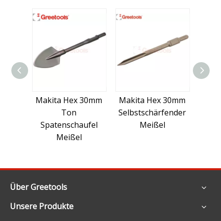
Makita Hex 30mm
Makita Hex 30mm
Makit
Ton
Selbstschärfender
Bull P
Spatenschaufel
Meißel
Meißel
Über Greetools
Unsere Produkte