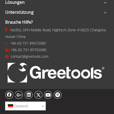
Lösungen
Unterstützung
Brauche Hilfe?
No392, DFH Middle Road, Hightech-Zone 410025 Changsha

Hunan China
+86 (0) 731 89672080

+86 (0) 731 89792080

contact@greetools.com

Deutsch